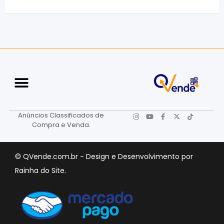
Anúncios Classificados de
Compra e Venda.
©
QVende.com.br
- Design e Desenvolvimento por
Rainha do Site
.