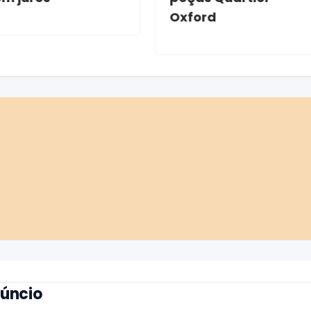
Oxford
núncio