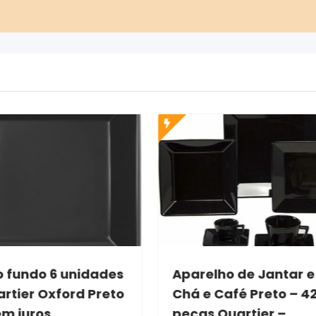
o fundo 6 unidades
Aparelho de Jantar e
artier Oxford Preto
Chá e Café Preto – 4
em juros
peças Quartier –