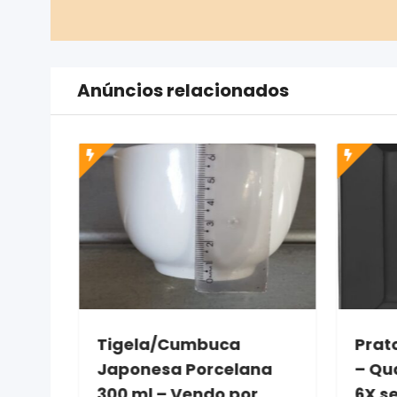
Anúncios relacionados
bo
Tigela/Cumbuca
Prat
Japonesa Porcelana
– Qu
300 ml – Vendo por
6X s