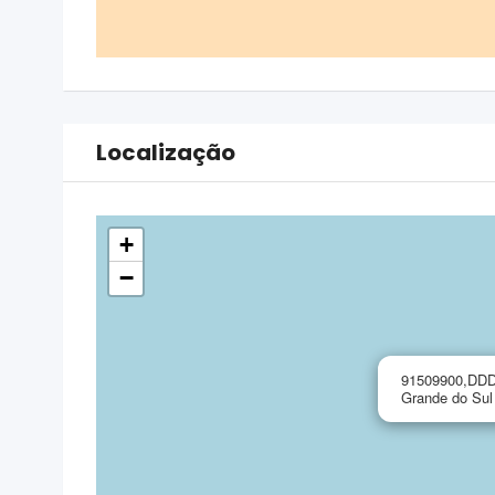
Localização
+
−
91509900,DDD 
Grande do Sul