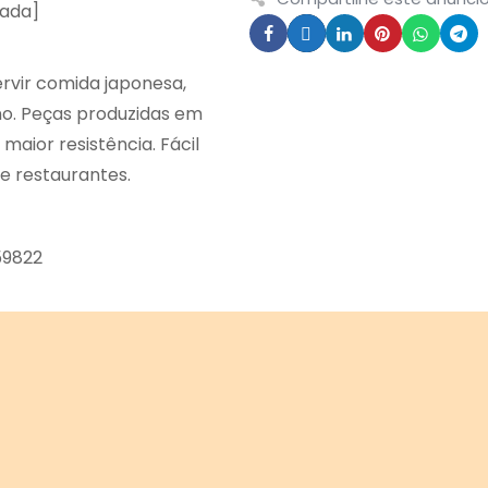
cada]
ervir comida japonesa,
no. Peças produzidas em
maior resistência. Fácil
e restaurantes.
59822